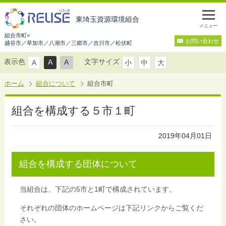
東埼玉資源環境組合
メニュー
組合市町>
お問い合わせ
越谷市／草加市／八潮市／三郷市／吉川市／松伏町
表示色
文字サイズ
A
A
A
小
中
大
ホーム
組合について
組合市町
組合を構成する５市１町
2019年04月01日
組合を構成する団体について
当組合は、下記の5市と1町で構成されています。
それぞれの団体のホームページは下記リンクからご覧くだ
さい。